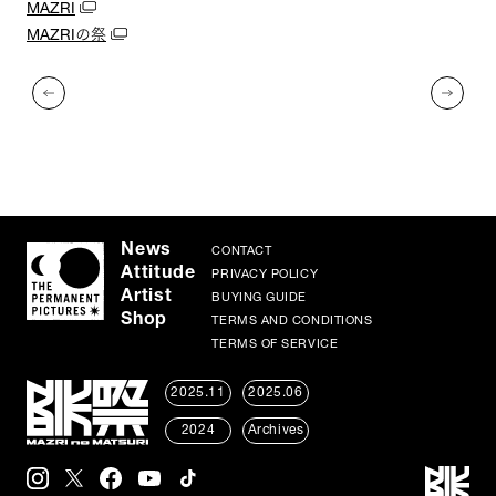
MAZRI
MAZRIの祭
News
CONTACT
Attitude
PRIVACY POLICY
Artist
BUYING GUIDE
Shop
TERMS AND CONDITIONS
TERMS OF SERVICE
2025.11
2025.06
2024
Archives