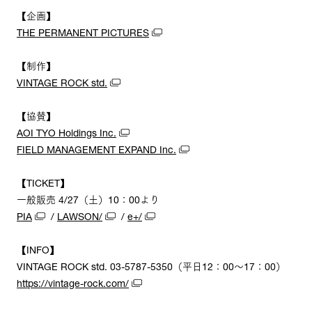
【企画】
THE PERMANENT PICTURES
【制作】
VINTAGE ROCK std.
【協賛】
AOI TYO Holdings Inc.
FIELD MANAGEMENT EXPAND Inc.
【TICKET】
一般販売 4/27（土）10：00より
PIA
/
LAWSON/
/
e+/
【INFO】
VINTAGE ROCK std. 03-5787-5350（平日12：00～17：00）
https://vintage-rock.com/