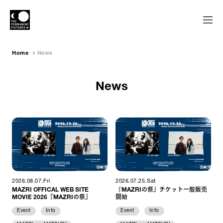
Home
News
News
2026.08.07.Fri
2026.07.25.Sat
MAZRI OFFICAL WEB SITE
『MAZRIの祭』チケット一般販売
MOVIE 2026『MAZRIの祭』
開始
Event
Info
Event
Info