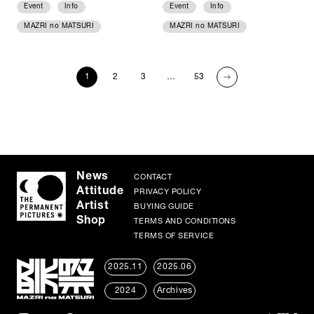
Event
Info
Event
Info
MAZRI no MATSURI
MAZRI no MATSURI
1
2
3
…
53
News
CONTACT
Attitude
PRIVACY POLICY
Artist
BUYING GUIDE
Shop
TERMS AND CONDITIONS
TERMS OF SERVICE
2025.11
2025.06
2024
Archives