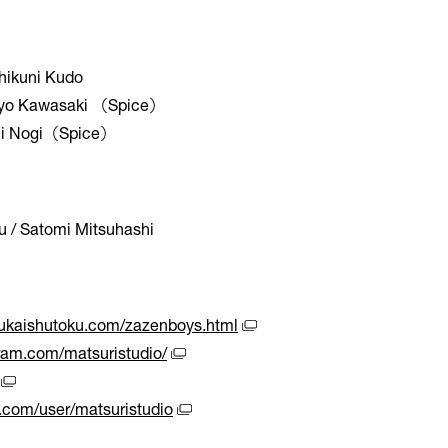
ikuni Kudo
yo Kawasaki （Spice）
hi Nogi（Spice）
u / Satomi Mitsuhashi
mukaishutoku.com/zazenboys.html
ram.com/matsuristudio/
.com/user/matsuristudio