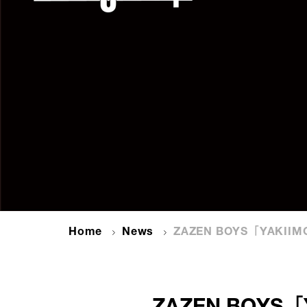
Home
News
ZAZEN BOYS「YAKIIMO」