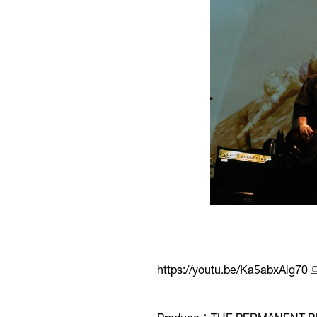
https://youtu.be/Ka5abxAig70