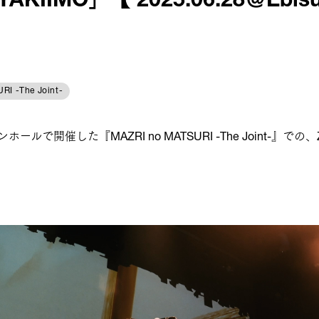
AKIIMO」【 2025.06.28＠Ebisu
RI -The Joint-
ルで開催した『MAZRI no MATSURI -The Joint-』での、Z