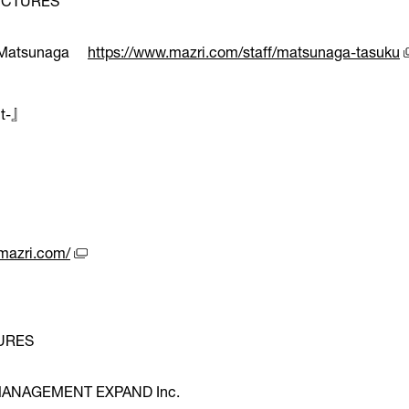
ICTURES
ku Matsunaga
https://www.mazri.com/staff/matsunaga-tasuku
nt-』
mazri.com/
URES
MANAGEMENT EXPAND Inc.