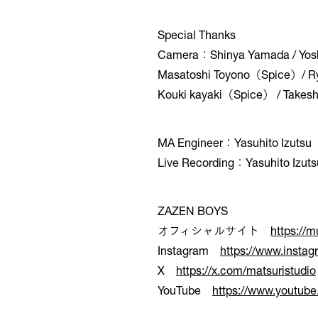
Special Thanks
Camera：Shinya Yamada / Yosh
Masatoshi Toyono（Spice）/ R
Kouki kayaki（Spice） / Takes
MA Engineer：Yasuhito Izutsu
Live Recording：Yasuhito Izuts
ZAZEN BOYS
オフィシャルサイト
https://
Instagram
https://www.instag
X
https://x.com/matsuristudio
YouTube
https://www.youtube