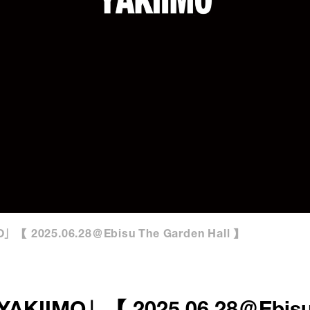
【 2025.06.28＠Ebisu The Garden Hall 】