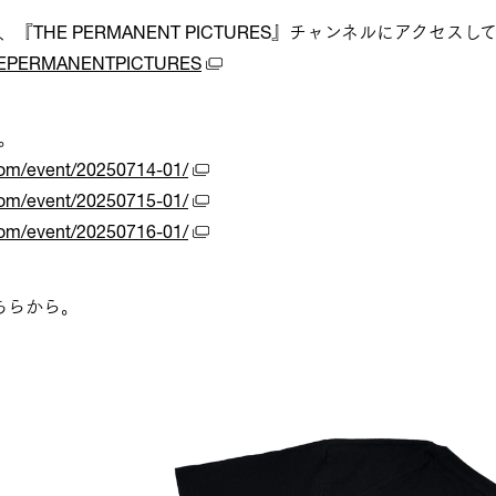
THE PERMANENT PICTURES』チャンネルにアクセス
@THEPERMANENTPICTURES
。
com/event/20250714-01/
com/event/20250715-01/
com/event/20250716-01/
ちらから。