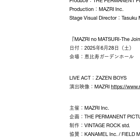
Produce：THE PERMANENT P
Production：MAZRI Inc.
Stage Visual Director：Tasu
『MAZRI no MATSURI-The Joi
日付：2025年6月28日（土）
会場：恵比寿ガーデンホール
LIVE ACT：ZAZEN BOYS
演出映像：MAZRI
https://www.
主催：MAZRI Inc.
企画：THE PERMANENT PICT
制作：VINTAGE ROCK std.
協賛：KANAMEL Inc. / FIELD 