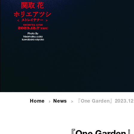
Home
News
『One Garden』2023.12